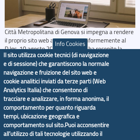
Città Metropolitana di Genova si impegna a rendere
il proprio sito web accessibile, conformemente al
Info Cookies
D.lgs. 10 agosto 2018, n.106 che ha recepito la
Il sito utilizza cookie tecnici (di navigazione
direttiva UE 2016/2102 del Parlamento europeo e
e di sessione) che garantiscono la normale
del Consiglio.
navigazione e fruizione del sito web e
Dichiarazione di Accessibilità
cookie analitici inviati da terze parti (Web
Analytics Italia) che consentono di
Il progetto Aree Interne
tracciare e analizzare, in forma anonima, il
comportamento per quanto riguarda
tempi, ubicazione geografica e
comportamento sul sito.Puoi acconsentire
Il portale di marketing territoriale e sviluppo locale
all’utilizzo di tali tecnologie utilizzando il
di Genova Città Metropolitana si è sviluppato a