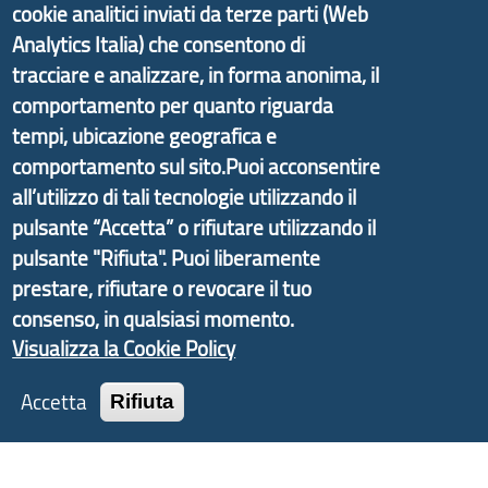
cookie analitici inviati da terze parti (Web
partire dal progetto nazionale Aree Interne
Analytics Italia) che consentono di
promosso dal Dipartimento per lo Sviluppo
tracciare e analizzare, in forma anonima, il
Economico e finalizzato al rilancio socio-economico
comportamento per quanto riguarda
delle valli dell’entroterra. In particolare fornisce
tempi, ubicazione geografica e
informazioni ed aggiornamenti sulla
Strategia
comportamento sul sito.Puoi acconsentire
d'Area Antola-Tigullio
, in collaborazione con Regione
all’utilizzo di tali tecnologie utilizzando il
Liguria ed ANCI Liguria.
pulsante “Accetta” o rifiutare utilizzando il
pulsante "Rifiuta". Puoi liberamente
prestare, rifiutare o revocare il tuo
Copyright © 2017 Città metropolitana di Genova |
consenso, in qualsiasi momento.
CF: 80007350103
Visualizza la Cookie Policy
Tecnologie e Accessibilità
Accetta
Rifiuta
Privacy
Note Legali