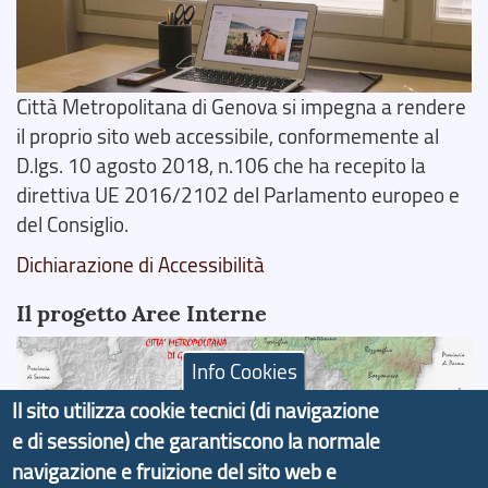
Città Metropolitana di Genova si impegna a rendere
il proprio sito web accessibile, conformemente al
D.lgs. 10 agosto 2018, n.106 che ha recepito la
direttiva UE 2016/2102 del Parlamento europeo e
del Consiglio.
Dichiarazione di Accessibilità
Il progetto Aree Interne
Info Cookies
Il sito utilizza cookie tecnici (di navigazione
e di sessione) che garantiscono la normale
Il portale di marketing territoriale e sviluppo locale
navigazione e fruizione del sito web e
di Genova Città Metropolitana si è sviluppato a