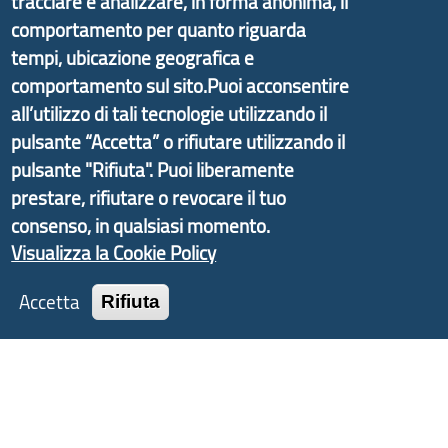
tracciare e analizzare, in forma anonima, il
Economico e finalizzato al rilancio socio-economico
delle valli dell’entroterra. In particolare fornisce
comportamento per quanto riguarda
informazioni ed aggiornamenti sulla
Strategia
tempi, ubicazione geografica e
d'Area Antola-Tigullio
, in collaborazione con Regione
comportamento sul sito.Puoi acconsentire
Liguria ed ANCI Liguria.
all’utilizzo di tali tecnologie utilizzando il
pulsante “Accetta” o rifiutare utilizzando il
pulsante "Rifiuta". Puoi liberamente
prestare, rifiutare o revocare il tuo
Copyright © 2017 Città metropolitana di Genova |
consenso, in qualsiasi momento.
CF: 80007350103
Visualizza la Cookie Policy
Tecnologie e Accessibilità
Accetta
Rifiuta
Privacy
Note Legali
Contatti
Statistiche