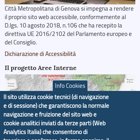
Città Metropolitana di Genova si impegna a rendere
il proprio sito web accessibile, conformemente al
D.lgs. 10 agosto 2018, n.106 che ha recepito la
direttiva UE 2016/2102 del Parlamento europeo e
del Consiglio.
Dichiarazione di Accessibilità
Il progetto Aree Interne
Info Cookies
Il sito utilizza cookie tecnici (di navigazione
e di sessione) che garantiscono la normale
Il portale di marketing territoriale e sviluppo locale
navigazione e fruizione del sito web e
di Genova Città Metropolitana si è sviluppato a
cookie analitici inviati da terze parti (Web
partire dal progetto nazionale Aree Interne
Analytics Italia) che consentono di
promosso dal Dipartimento per lo Sviluppo