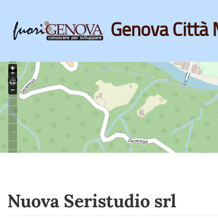
Genova Città 
Skip
to
main
content
Nuova Seristudio srl