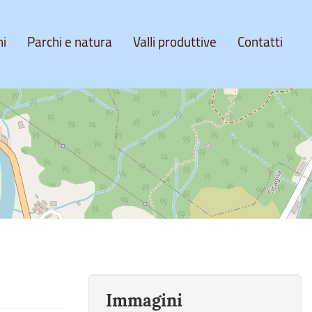
ni
Parchi e natura
Valli produttive
Contatti
Immagini