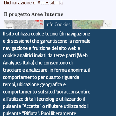
Dichiarazione di Accessibilità
Il progetto Aree Interne
Info Cookies
Il sito utilizza cookie tecnici (di navigazione
e di sessione) che garantiscono la normale
Il portale di marketing territoriale e sviluppo locale
navigazione e fruizione del sito web e
di Genova Città Metropolitana si è sviluppato a
cookie analitici inviati da terze parti (Web
partire dal progetto nazionale Aree Interne
Analytics Italia) che consentono di
promosso dal Dipartimento per lo Sviluppo
tracciare e analizzare, in forma anonima, il
Economico e finalizzato al rilancio socio-economico
comportamento per quanto riguarda
delle valli dell’entroterra. In particolare fornisce
tempi, ubicazione geografica e
informazioni ed aggiornamenti sulla
Strategia
comportamento sul sito.Puoi acconsentire
d'Area Antola-Tigullio
, in collaborazione con Regione
all’utilizzo di tali tecnologie utilizzando il
Liguria ed ANCI Liguria.
pulsante “Accetta” o rifiutare utilizzando il
pulsante "Rifiuta". Puoi liberamente