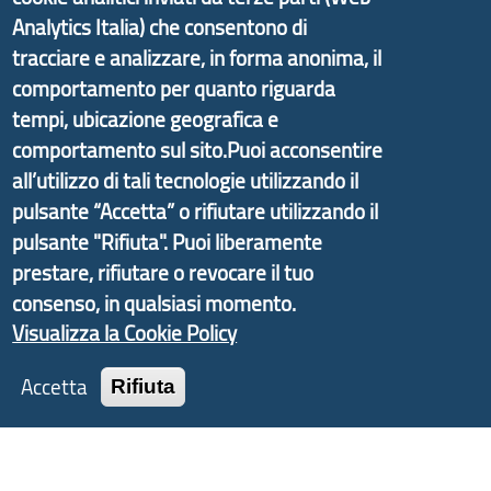
partire dal progetto nazionale Aree Interne
Analytics Italia) che consentono di
promosso dal Dipartimento per lo Sviluppo
tracciare e analizzare, in forma anonima, il
Economico e finalizzato al rilancio socio-economico
comportamento per quanto riguarda
delle valli dell’entroterra. In particolare fornisce
tempi, ubicazione geografica e
informazioni ed aggiornamenti sulla
Strategia
comportamento sul sito.Puoi acconsentire
d'Area Antola-Tigullio
, in collaborazione con Regione
Liguria ed ANCI Liguria.
all’utilizzo di tali tecnologie utilizzando il
pulsante “Accetta” o rifiutare utilizzando il
pulsante "Rifiuta". Puoi liberamente
prestare, rifiutare o revocare il tuo
Copyright © 2017 Città metropolitana di Genova |
consenso, in qualsiasi momento.
CF: 80007350103
Visualizza la Cookie Policy
Tecnologie e Accessibilità
Accetta
Rifiuta
Privacy
Note Legali