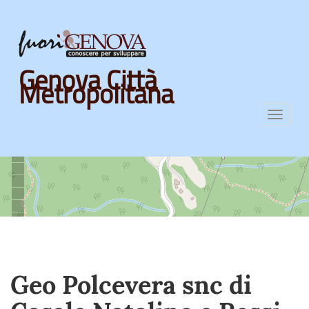
Skip
Genova Città
to
Metropolitana
main
content
Toggl
navig
Geo Polcevera snc di