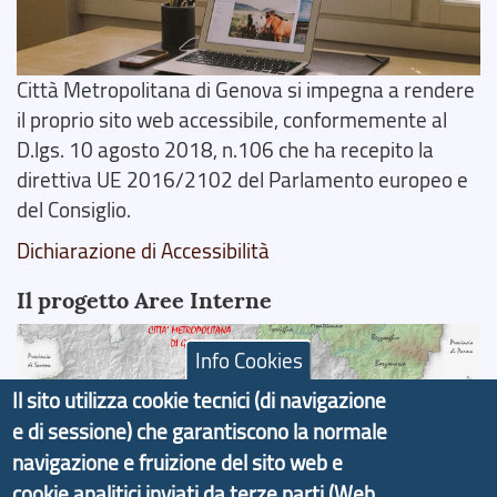
Città Metropolitana di Genova si impegna a rendere
il proprio sito web accessibile, conformemente al
D.lgs. 10 agosto 2018, n.106 che ha recepito la
direttiva UE 2016/2102 del Parlamento europeo e
del Consiglio.
Dichiarazione di Accessibilità
Il progetto Aree Interne
Info Cookies
Il sito utilizza cookie tecnici (di navigazione
e di sessione) che garantiscono la normale
Il portale di marketing territoriale e sviluppo locale
navigazione e fruizione del sito web e
di Genova Città Metropolitana si è sviluppato a
cookie analitici inviati da terze parti (Web