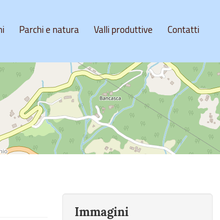
ni
Parchi e natura
Valli produttive
Contatti
Immagini