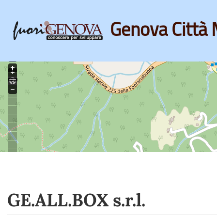
Genova Città 
Skip
to
main
content
GE.ALL.BOX s.r.l.