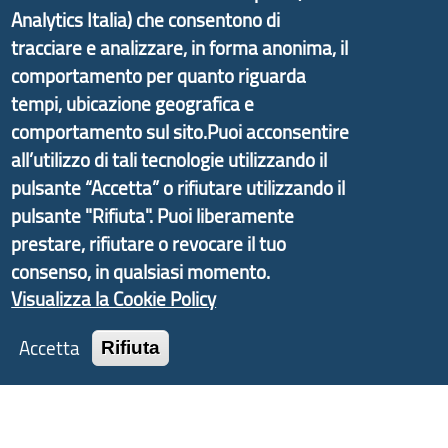
Analytics Italia) che consentono di
partire dal progetto nazionale Aree Interne
tracciare e analizzare, in forma anonima, il
promosso dal Dipartimento per lo Sviluppo
comportamento per quanto riguarda
Economico e finalizzato al rilancio socio-economico
tempi, ubicazione geografica e
delle valli dell’entroterra. In particolare fornisce
comportamento sul sito.Puoi acconsentire
informazioni ed aggiornamenti sulla
Strategia
all’utilizzo di tali tecnologie utilizzando il
d'Area Antola-Tigullio
, in collaborazione con Regione
pulsante “Accetta” o rifiutare utilizzando il
Liguria ed ANCI Liguria.
pulsante "Rifiuta". Puoi liberamente
prestare, rifiutare o revocare il tuo
consenso, in qualsiasi momento.
Copyright © 2017 Città metropolitana di Genova |
Visualizza la Cookie Policy
CF: 80007350103
Accetta
Rifiuta
Tecnologie e Accessibilità
Privacy
Note Legali