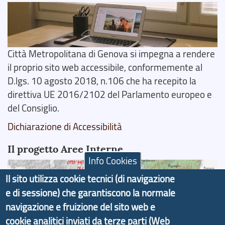
Città Metropolitana di Genova si impegna a rendere
il proprio sito web accessibile, conformemente al
D.lgs. 10 agosto 2018, n.106 che ha recepito la
direttiva UE 2016/2102 del Parlamento europeo e
del Consiglio.
Dichiarazione di Accessibilità
Il progetto Aree Interne
Info Cookies
Il sito utilizza cookie tecnici (di navigazione
e di sessione) che garantiscono la normale
navigazione e fruizione del sito web e
Il portale di marketing territoriale e sviluppo locale
cookie analitici inviati da terze parti (Web
di Genova Città Metropolitana si è sviluppato a