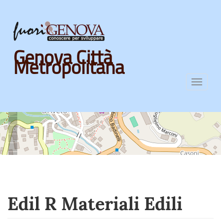
Skip
Genova Città
to
Metropolitana
main
content
Toggl
navig
Edil R Materiali Edili