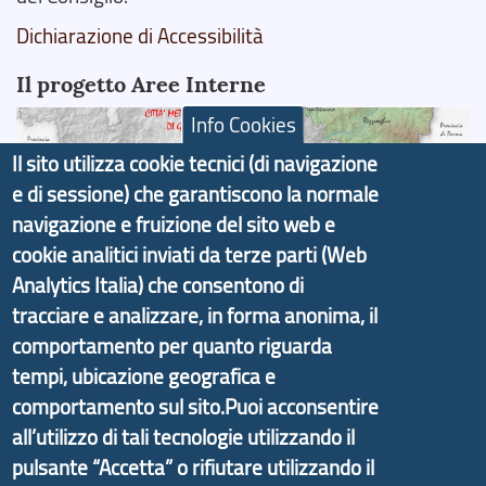
Dichiarazione di Accessibilità
Il progetto Aree Interne
Info Cookies
Il sito utilizza cookie tecnici (di navigazione
e di sessione) che garantiscono la normale
Il portale di marketing territoriale e sviluppo locale
navigazione e fruizione del sito web e
di Genova Città Metropolitana si è sviluppato a
cookie analitici inviati da terze parti (Web
partire dal progetto nazionale Aree Interne
Analytics Italia) che consentono di
promosso dal Dipartimento per lo Sviluppo
tracciare e analizzare, in forma anonima, il
Economico e finalizzato al rilancio socio-economico
comportamento per quanto riguarda
delle valli dell’entroterra. In particolare fornisce
tempi, ubicazione geografica e
informazioni ed aggiornamenti sulla
Strategia
comportamento sul sito.Puoi acconsentire
d'Area Antola-Tigullio
, in collaborazione con Regione
all’utilizzo di tali tecnologie utilizzando il
Liguria ed ANCI Liguria.
pulsante “Accetta” o rifiutare utilizzando il