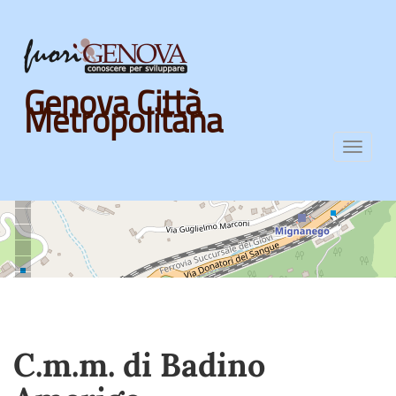
Skip
Genova Città
to
Metropolitana
main
content
Toggl
navig
C.m.m. di Badino