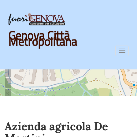
Skip
Genova Città
to
Metropolitana
main
content
Toggl
navig
Azienda agricola De