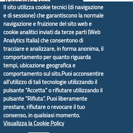
Il progetto Aree Interne
Il sito utilizza cookie tecnici (di navigazione
e di sessione) che garantiscono la normale
navigazione e fruizione del sito web e
cookie analitici inviati da terze parti (Web
Il portale di marketing territoriale e sviluppo locale
Analytics Italia) che consentono di
di Genova Città Metropolitana si è sviluppato a
tracciare e analizzare, in forma anonima, il
partire dal progetto nazionale Aree Interne
comportamento per quanto riguarda
promosso dal Dipartimento per lo Sviluppo
tempi, ubicazione geografica e
Economico e finalizzato al rilancio socio-economico
comportamento sul sito.Puoi acconsentire
delle valli dell’entroterra. In particolare fornisce
all’utilizzo di tali tecnologie utilizzando il
informazioni ed aggiornamenti sulla
Strategia
pulsante “Accetta” o rifiutare utilizzando il
d'Area Antola-Tigullio
, in collaborazione con Regione
pulsante "Rifiuta". Puoi liberamente
Liguria ed ANCI Liguria.
prestare, rifiutare o revocare il tuo
consenso, in qualsiasi momento.
Visualizza la Cookie Policy