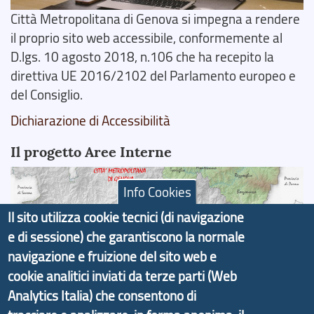
Città Metropolitana di Genova si impegna a rendere
il proprio sito web accessibile, conformemente al
D.lgs. 10 agosto 2018, n.106 che ha recepito la
direttiva UE 2016/2102 del Parlamento europeo e
del Consiglio.
Dichiarazione di Accessibilità
Il progetto Aree Interne
Info Cookies
Il sito utilizza cookie tecnici (di navigazione
e di sessione) che garantiscono la normale
Il portale di marketing territoriale e sviluppo locale
navigazione e fruizione del sito web e
di Genova Città Metropolitana si è sviluppato a
cookie analitici inviati da terze parti (Web
partire dal progetto nazionale Aree Interne
Analytics Italia) che consentono di
promosso dal Dipartimento per lo Sviluppo