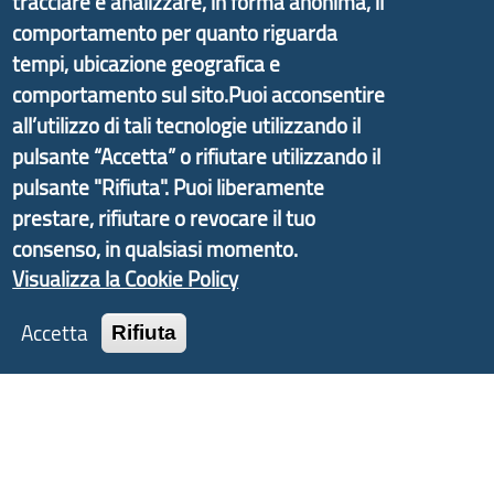
tracciare e analizzare, in forma anonima, il
Economico e finalizzato al rilancio socio-economico
delle valli dell’entroterra. In particolare fornisce
comportamento per quanto riguarda
informazioni ed aggiornamenti sulla
Strategia
tempi, ubicazione geografica e
d'Area Antola-Tigullio
, in collaborazione con Regione
comportamento sul sito.Puoi acconsentire
Liguria ed ANCI Liguria.
all’utilizzo di tali tecnologie utilizzando il
pulsante “Accetta” o rifiutare utilizzando il
pulsante "Rifiuta". Puoi liberamente
prestare, rifiutare o revocare il tuo
Copyright © 2017 Città metropolitana di Genova |
consenso, in qualsiasi momento.
CF: 80007350103
Visualizza la Cookie Policy
Tecnologie e Accessibilità
Accetta
Rifiuta
Privacy
Note Legali
Contatti
Statistiche