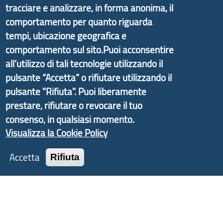
Il portale di marketing territoriale e sviluppo locale
tracciare e analizzare, in forma anonima, il
di Genova Città Metropolitana si è sviluppato a
comportamento per quanto riguarda
partire dal progetto nazionale Aree Interne
tempi, ubicazione geografica e
promosso dal Dipartimento per lo Sviluppo
comportamento sul sito.Puoi acconsentire
Economico e finalizzato al rilancio socio-economico
all’utilizzo di tali tecnologie utilizzando il
delle valli dell’entroterra. In particolare fornisce
pulsante “Accetta” o rifiutare utilizzando il
informazioni ed aggiornamenti sulla
Strategia
pulsante "Rifiuta". Puoi liberamente
d'Area Antola-Tigullio
, in collaborazione con Regione
prestare, rifiutare o revocare il tuo
Liguria ed ANCI Liguria.
consenso, in qualsiasi momento.
Visualizza la Cookie Policy
Accetta
Rifiuta
Copyright © 2017 Città metropolitana di Genova |
CF: 80007350103
Tecnologie e Accessibilità
Privacy