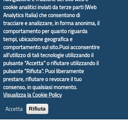
cookie analitici inviati da terze parti (Web
Il portale di marketing territoriale e sviluppo locale
Analytics Italia) che consentono di
di Genova Città Metropolitana si è sviluppato a
tracciare e analizzare, in forma anonima, il
partire dal progetto nazionale Aree Interne
comportamento per quanto riguarda
promosso dal Dipartimento per lo Sviluppo
tempi, ubicazione geografica e
Economico e finalizzato al rilancio socio-economico
comportamento sul sito.Puoi acconsentire
delle valli dell’entroterra. In particolare fornisce
all’utilizzo di tali tecnologie utilizzando il
informazioni ed aggiornamenti sulla
Strategia
pulsante “Accetta” o rifiutare utilizzando il
d'Area Antola-Tigullio
, in collaborazione con Regione
pulsante "Rifiuta". Puoi liberamente
Liguria ed ANCI Liguria.
prestare, rifiutare o revocare il tuo
consenso, in qualsiasi momento.
Visualizza la Cookie Policy
Copyright © 2017 Città metropolitana di Genova |
Accetta
Rifiuta
CF: 80007350103
Tecnologie e Accessibilità