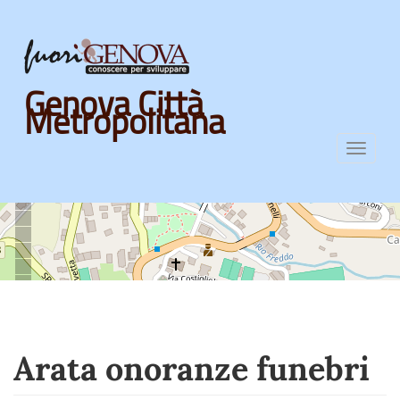
Skip
Genova Città
to
Metropolitana
main
content
Toggl
navig
Arata onoranze funebri