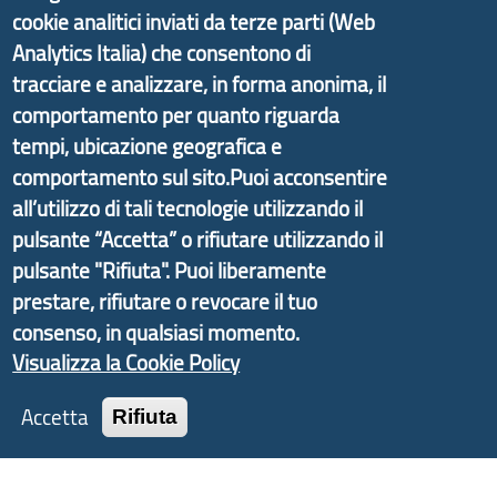
cookie analitici inviati da terze parti (Web
Analytics Italia) che consentono di
Il portale di marketing territoriale e sviluppo locale
tracciare e analizzare, in forma anonima, il
di Genova Città Metropolitana si è sviluppato a
comportamento per quanto riguarda
partire dal progetto nazionale Aree Interne
tempi, ubicazione geografica e
promosso dal Dipartimento per lo Sviluppo
comportamento sul sito.Puoi acconsentire
Economico e finalizzato al rilancio socio-economico
all’utilizzo di tali tecnologie utilizzando il
delle valli dell’entroterra. In particolare fornisce
pulsante “Accetta” o rifiutare utilizzando il
informazioni ed aggiornamenti sulla
Strategia
pulsante "Rifiuta". Puoi liberamente
d'Area Antola-Tigullio
, in collaborazione con Regione
prestare, rifiutare o revocare il tuo
Liguria ed ANCI Liguria.
consenso, in qualsiasi momento.
Visualizza la Cookie Policy
Accetta
Rifiuta
Copyright © 2017 Città metropolitana di Genova |
CF: 80007350103