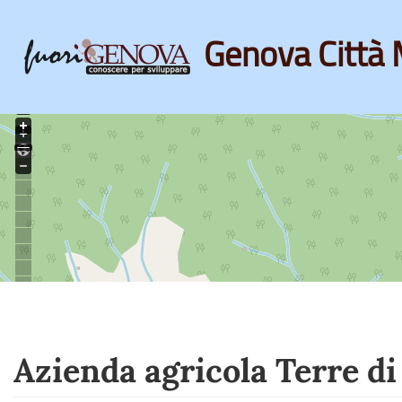
Genova Città 
Skip
to
main
content
Azienda agricola Terre di