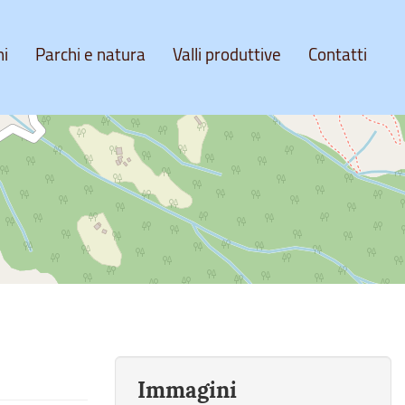
ni
Parchi e natura
Valli produttive
Contatti
Immagini