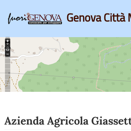
Genova Città 
Skip
to
main
content
Azienda Agricola Giasset