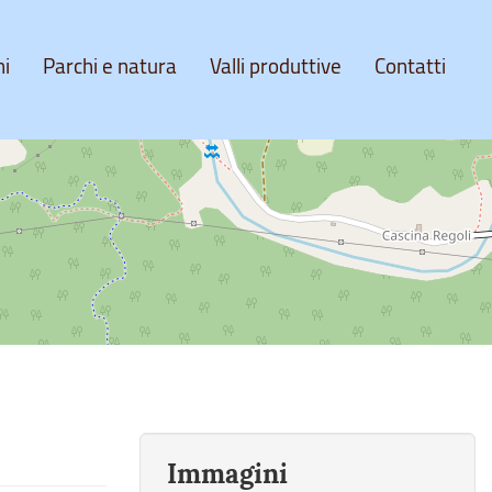
ni
Parchi e natura
Valli produttive
Contatti
Immagini