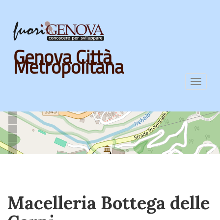
Skip
Genova Città
to
Metropolitana
main
content
Toggl
navig
Macelleria Bottega delle