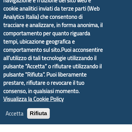
navigazione e fruizione del sito web e
cookie analitici inviati da terze parti (Web
Il portale di marketing territoriale e sviluppo locale
Analytics Italia) che consentono di
di Genova Città Metropolitana si è sviluppato a
tracciare e analizzare, in forma anonima, il
partire dal progetto nazionale Aree Interne
comportamento per quanto riguarda
promosso dal Dipartimento per lo Sviluppo
tempi, ubicazione geografica e
Economico e finalizzato al rilancio socio-economico
comportamento sul sito.Puoi acconsentire
delle valli dell’entroterra. In particolare fornisce
all’utilizzo di tali tecnologie utilizzando il
informazioni ed aggiornamenti sulla
Strategia
pulsante “Accetta” o rifiutare utilizzando il
d'Area Antola-Tigullio
, in collaborazione con Regione
pulsante "Rifiuta". Puoi liberamente
Liguria ed ANCI Liguria.
prestare, rifiutare o revocare il tuo
consenso, in qualsiasi momento.
Visualizza la Cookie Policy
Copyright © 2017 Città metropolitana di Genova |
Accetta
Rifiuta
CF: 80007350103
Tecnologie e Accessibilità