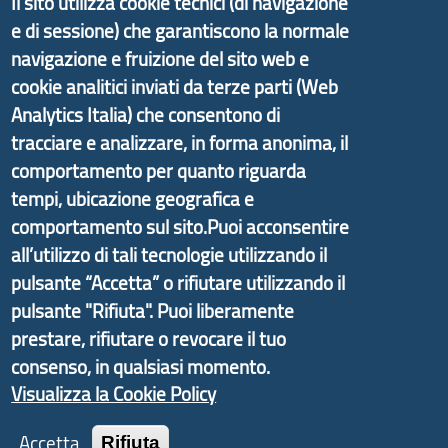
Il sito utilizza cookie tecnici (di navigazione
e di sessione) che garantiscono la normale
navigazione e fruizione del sito web e
Il portale di marketing territoriale e sviluppo locale
cookie analitici inviati da terze parti (Web
di Genova Città Metropolitana si è sviluppato a
Analytics Italia) che consentono di
partire dal progetto nazionale Aree Interne
tracciare e analizzare, in forma anonima, il
promosso dal Dipartimento per lo Sviluppo
comportamento per quanto riguarda
Economico e finalizzato al rilancio socio-economico
tempi, ubicazione geografica e
delle valli dell’entroterra. In particolare fornisce
comportamento sul sito.Puoi acconsentire
informazioni ed aggiornamenti sulla
Strategia
all’utilizzo di tali tecnologie utilizzando il
d'Area Antola-Tigullio
, in collaborazione con Regione
pulsante “Accetta” o rifiutare utilizzando il
Liguria ed ANCI Liguria.
pulsante "Rifiuta". Puoi liberamente
prestare, rifiutare o revocare il tuo
consenso, in qualsiasi momento.
Visualizza la Cookie Policy
Copyright © 2017 Città metropolitana di Genova |
CF: 80007350103
Accetta
Rifiuta