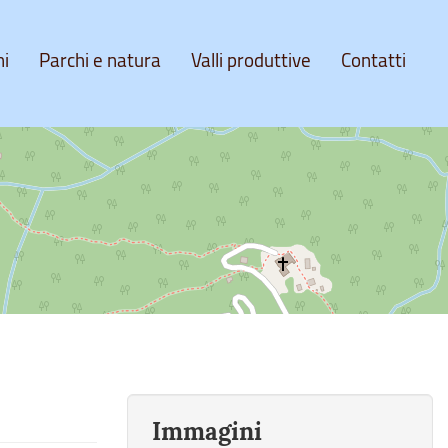
ni
Parchi e natura
Valli produttive
Contatti
Immagini