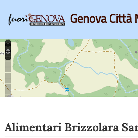
Genova Città 
Skip
to
main
content
Alimentari Brizzolara Sa