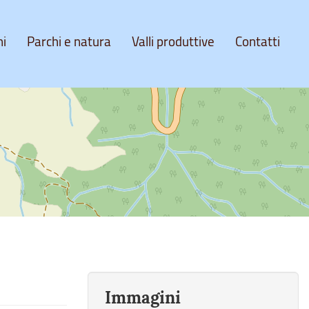
ni
Parchi e natura
Valli produttive
Contatti
Immagini