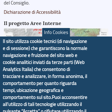
del Consiglio.
Dichiarazione di Accessibilità
Il progetto Aree Interne
Info Cookies
Il sito utilizza cookie tecnici (di navigazione
e di sessione) che garantiscono la normale
Il portale di marketing territoriale e sviluppo locale
navigazione e fruizione del sito web e
di Genova Città Metropolitana si è sviluppato a
cookie analitici inviati da terze parti (Web
partire dal progetto nazionale Aree Interne
Analytics Italia) che consentono di
promosso dal Dipartimento per lo Sviluppo
tracciare e analizzare, in forma anonima, il
Economico e finalizzato al rilancio socio-economico
comportamento per quanto riguarda
delle valli dell’entroterra. In particolare fornisce
tempi, ubicazione geografica e
informazioni ed aggiornamenti sulla
Strategia
comportamento sul sito.Puoi acconsentire
d'Area Antola-Tigullio
, in collaborazione con Regione
all’utilizzo di tali tecnologie utilizzando il
Liguria ed ANCI Liguria.
pulsante “Accetta” o rifiutare utilizzando il