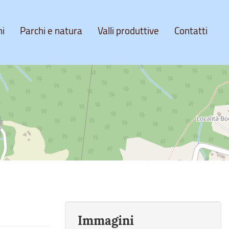
ni
Parchi e natura
Valli produttive
Contatti
Immagini