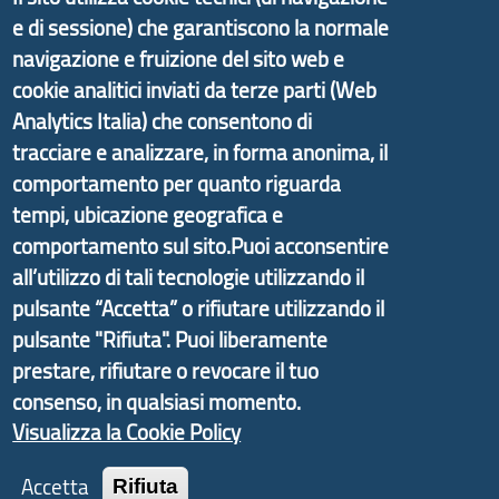
e di sessione) che garantiscono la normale
navigazione e fruizione del sito web e
Il portale di marketing territoriale e sviluppo locale
cookie analitici inviati da terze parti (Web
di Genova Città Metropolitana si è sviluppato a
Analytics Italia) che consentono di
partire dal progetto nazionale Aree Interne
tracciare e analizzare, in forma anonima, il
promosso dal Dipartimento per lo Sviluppo
comportamento per quanto riguarda
Economico e finalizzato al rilancio socio-economico
tempi, ubicazione geografica e
delle valli dell’entroterra. In particolare fornisce
comportamento sul sito.Puoi acconsentire
informazioni ed aggiornamenti sulla
Strategia
all’utilizzo di tali tecnologie utilizzando il
d'Area Antola-Tigullio
, in collaborazione con Regione
pulsante “Accetta” o rifiutare utilizzando il
Liguria ed ANCI Liguria.
pulsante "Rifiuta". Puoi liberamente
prestare, rifiutare o revocare il tuo
consenso, in qualsiasi momento.
Visualizza la Cookie Policy
Copyright © 2017 Città metropolitana di Genova |
CF: 80007350103
Accetta
Rifiuta