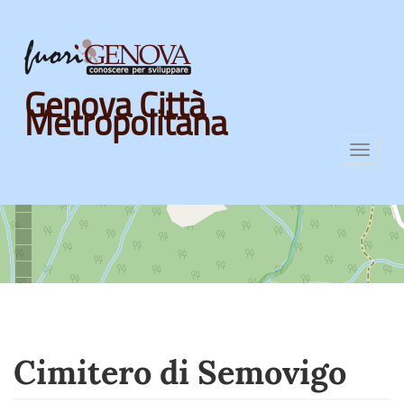
Skip
Genova Città
to
Metropolitana
main
content
Toggl
navig
Cimitero di Semovigo