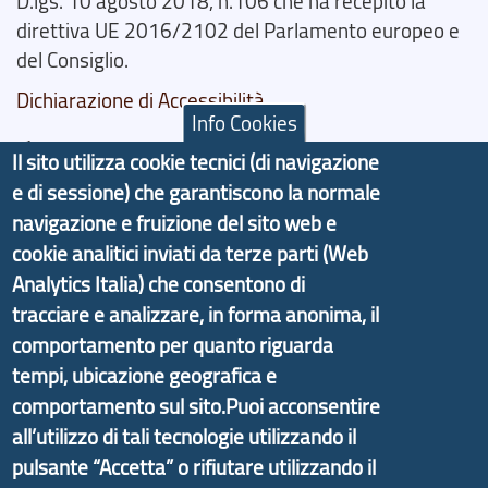
D.lgs. 10 agosto 2018, n.106 che ha recepito la
direttiva UE 2016/2102 del Parlamento europeo e
del Consiglio.
Dichiarazione di Accessibilità
Info Cookies
Il progetto Aree Interne
Il sito utilizza cookie tecnici (di navigazione
e di sessione) che garantiscono la normale
navigazione e fruizione del sito web e
cookie analitici inviati da terze parti (Web
Analytics Italia) che consentono di
Il portale di marketing territoriale e sviluppo locale
tracciare e analizzare, in forma anonima, il
di Genova Città Metropolitana si è sviluppato a
partire dal progetto nazionale Aree Interne
comportamento per quanto riguarda
promosso dal Dipartimento per lo Sviluppo
tempi, ubicazione geografica e
Economico e finalizzato al rilancio socio-economico
comportamento sul sito.Puoi acconsentire
delle valli dell’entroterra. In particolare fornisce
all’utilizzo di tali tecnologie utilizzando il
informazioni ed aggiornamenti sulla
Strategia
pulsante “Accetta” o rifiutare utilizzando il