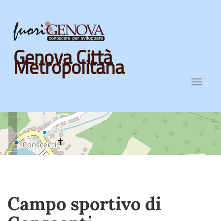
Skip
Genova Città
to
Metropolitana
main
content
Toggl
navig
Campo sportivo di