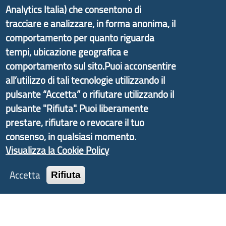
Analytics Italia) che consentono di
partire dal progetto nazionale Aree Interne
tracciare e analizzare, in forma anonima, il
promosso dal Dipartimento per lo Sviluppo
comportamento per quanto riguarda
Economico e finalizzato al rilancio socio-economico
tempi, ubicazione geografica e
delle valli dell’entroterra. In particolare fornisce
comportamento sul sito.Puoi acconsentire
informazioni ed aggiornamenti sulla
Strategia
all’utilizzo di tali tecnologie utilizzando il
d'Area Antola-Tigullio
, in collaborazione con Regione
pulsante “Accetta” o rifiutare utilizzando il
Liguria ed ANCI Liguria.
pulsante "Rifiuta". Puoi liberamente
prestare, rifiutare o revocare il tuo
consenso, in qualsiasi momento.
Copyright © 2017 Città metropolitana di Genova |
Visualizza la Cookie Policy
CF: 80007350103
Accetta
Rifiuta
Tecnologie e Accessibilità
Privacy
Note Legali