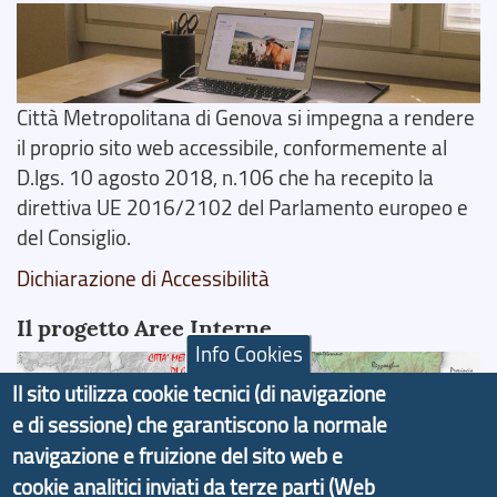
Città Metropolitana di Genova si impegna a rendere
il proprio sito web accessibile, conformemente al
D.lgs. 10 agosto 2018, n.106 che ha recepito la
direttiva UE 2016/2102 del Parlamento europeo e
del Consiglio.
Dichiarazione di Accessibilità
Il progetto Aree Interne
Info Cookies
Il sito utilizza cookie tecnici (di navigazione
e di sessione) che garantiscono la normale
navigazione e fruizione del sito web e
Il portale di marketing territoriale e sviluppo locale
cookie analitici inviati da terze parti (Web
di Genova Città Metropolitana si è sviluppato a