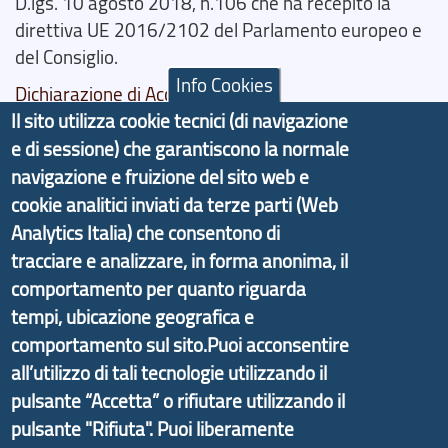
D.lgs. 10 agosto 2018, n.106 che ha recepito la
direttiva UE 2016/2102 del Parlamento europeo e
del Consiglio.
Info Cookies
Dichiarazione di Accessibilità
Il sito utilizza cookie tecnici (di navigazione
Il progetto Aree Interne
e di sessione) che garantiscono la normale
navigazione e fruizione del sito web e
cookie analitici inviati da terze parti (Web
Analytics Italia) che consentono di
tracciare e analizzare, in forma anonima, il
Il portale di marketing territoriale e sviluppo locale
comportamento per quanto riguarda
di Genova Città Metropolitana si è sviluppato a
tempi, ubicazione geografica e
partire dal progetto nazionale Aree Interne
comportamento sul sito.Puoi acconsentire
promosso dal Dipartimento per lo Sviluppo
Economico e finalizzato al rilancio socio-economico
all’utilizzo di tali tecnologie utilizzando il
delle valli dell’entroterra. In particolare fornisce
pulsante “Accetta” o rifiutare utilizzando il
informazioni ed aggiornamenti sulla
Strategia
pulsante "Rifiuta". Puoi liberamente