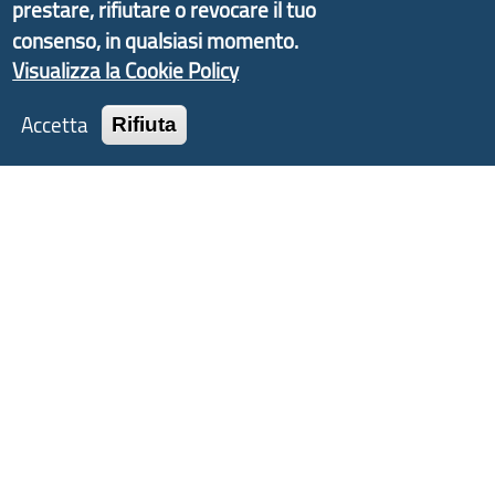
d'Area Antola-Tigullio
, in collaborazione con Regione
prestare, rifiutare o revocare il tuo
Liguria ed ANCI Liguria.
consenso, in qualsiasi momento.
Visualizza la Cookie Policy
Accetta
Rifiuta
Copyright © 2017 Città metropolitana di Genova |
CF: 80007350103
Tecnologie e Accessibilità
Privacy
Note Legali
Contatti
Statistiche
Area Riservata