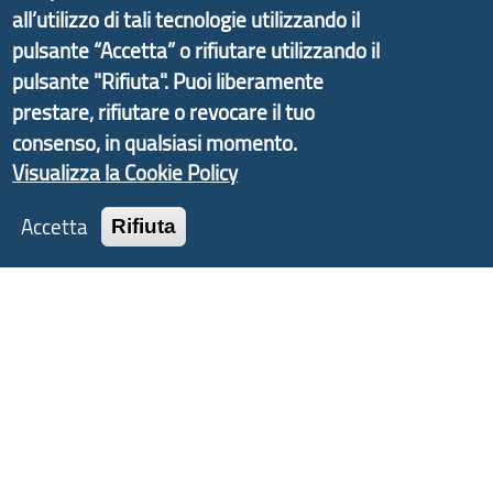
informazioni ed aggiornamenti sulla
Strategia
all’utilizzo di tali tecnologie utilizzando il
d'Area Antola-Tigullio
, in collaborazione con Regione
pulsante “Accetta” o rifiutare utilizzando il
Liguria ed ANCI Liguria.
pulsante "Rifiuta". Puoi liberamente
prestare, rifiutare o revocare il tuo
consenso, in qualsiasi momento.
Visualizza la Cookie Policy
Copyright © 2017 Città metropolitana di Genova |
CF: 80007350103
Accetta
Rifiuta
Tecnologie e Accessibilità
Privacy
Note Legali
Contatti
Statistiche
Area Riservata