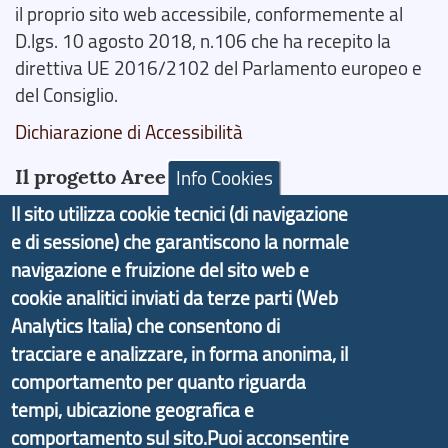
il proprio sito web accessibile, conformemente al
D.lgs. 10 agosto 2018, n.106 che ha recepito la
direttiva UE 2016/2102 del Parlamento europeo e
del Consiglio.
Dichiarazione di Accessibilità
Il progetto Aree Interne
Info Cookies
Il sito utilizza cookie tecnici (di navigazione
e di sessione) che garantiscono la normale
navigazione e fruizione del sito web e
cookie analitici inviati da terze parti (Web
Il portale di marketing territoriale e sviluppo locale
Analytics Italia) che consentono di
di Genova Città Metropolitana si è sviluppato a
tracciare e analizzare, in forma anonima, il
partire dal progetto nazionale Aree Interne
comportamento per quanto riguarda
promosso dal Dipartimento per lo Sviluppo
tempi, ubicazione geografica e
Economico e finalizzato al rilancio socio-economico
delle valli dell’entroterra. In particolare fornisce
comportamento sul sito.Puoi acconsentire