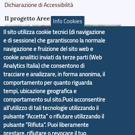
Dichiarazione di Accessibilità
Il progetto Aree Interne
Info Cookies
Il sito utilizza cookie tecnici (di navigazione
e di sessione) che garantiscono la normale
navigazione e fruizione del sito web e
Il portale di marketing territoriale e sviluppo locale
cookie analitici inviati da terze parti (Web
di Genova Città Metropolitana si è sviluppato a
Analytics Italia) che consentono di
partire dal progetto nazionale Aree Interne
tracciare e analizzare, in forma anonima, il
promosso dal Dipartimento per lo Sviluppo
comportamento per quanto riguarda
Economico e finalizzato al rilancio socio-economico
tempi, ubicazione geografica e
delle valli dell’entroterra. In particolare fornisce
comportamento sul sito.Puoi acconsentire
informazioni ed aggiornamenti sulla
Strategia
all’utilizzo di tali tecnologie utilizzando il
d'Area Antola-Tigullio
, in collaborazione con Regione
pulsante “Accetta” o rifiutare utilizzando il
Liguria ed ANCI Liguria.
pulsante "Rifiuta". Puoi liberamente
prestare, rifiutare o revocare il tuo