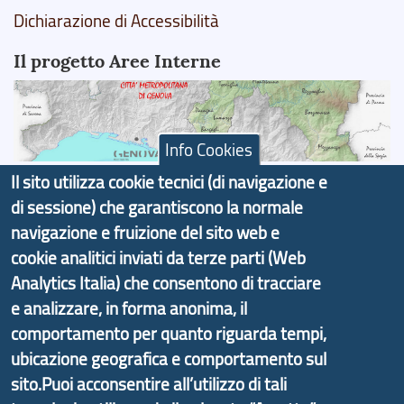
Dichiarazione di Accessibilità
Il progetto Aree Interne
Info Cookies
Il portale di marketing territoriale e sviluppo locale
Il sito utilizza cookie tecnici (di navigazione e
di Genova Città Metropolitana si è sviluppato a
di sessione) che garantiscono la normale
partire dal progetto nazionale Aree Interne
navigazione e fruizione del sito web e
promosso dal Dipartimento per lo Sviluppo
cookie analitici inviati da terze parti (Web
Economico e finalizzato al rilancio socio-economico
Analytics Italia) che consentono di tracciare
delle valli dell’entroterra. In particolare fornisce
e analizzare, in forma anonima, il
informazioni ed aggiornamenti sulla
Strategia
comportamento per quanto riguarda tempi,
d'Area Antola-Tigullio
, in collaborazione con Regione
ubicazione geografica e comportamento sul
Liguria ed ANCI Liguria.
sito.Puoi acconsentire all’utilizzo di tali