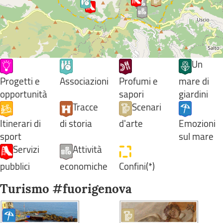
Un
Progetti e
Associazioni
Profumi e
mare di
opportunità
sapori
giardini
Tracce
Scenari
Itinerari di
di storia
d'arte
Emozioni
sport
sul mare
Servizi
Attività
pubblici
economiche
Confini(*)
Turismo #fuorigenova