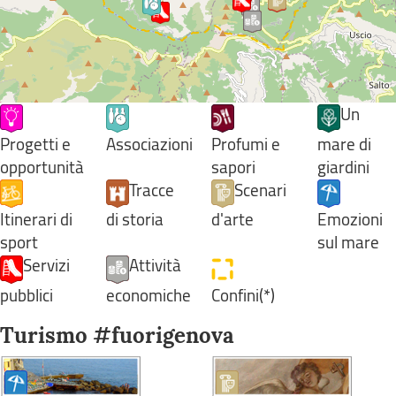
Un
Progetti e
Associazioni
Profumi e
mare di
opportunità
sapori
giardini
Tracce
Scenari
Itinerari di
di storia
d'arte
Emozioni
sport
sul mare
Servizi
Attività
pubblici
economiche
Confini(*)
Turismo #fuorigenova