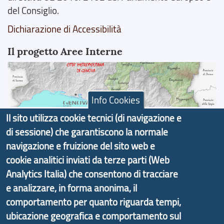
del Consiglio.
Dichiarazione di Accessibilità
Il progetto Aree Interne
Info Cookies
Il portale di marketing territoriale e sviluppo locale
Il sito utilizza cookie tecnici (di navigazione e
di Genova Città Metropolitana si è sviluppato a
di sessione) che garantiscono la normale
partire dal progetto nazionale Aree Interne
navigazione e fruizione del sito web e
promosso dal Dipartimento per lo Sviluppo
cookie analitici inviati da terze parti (Web
Economico e finalizzato al rilancio socio-economico
Analytics Italia) che consentono di tracciare
delle valli dell’entroterra. In particolare fornisce
e analizzare, in forma anonima, il
informazioni ed aggiornamenti sulla
Strategia
comportamento per quanto riguarda tempi,
d'Area Antola-Tigullio
, in collaborazione con Regione
ubicazione geografica e comportamento sul
Liguria ed ANCI Liguria.