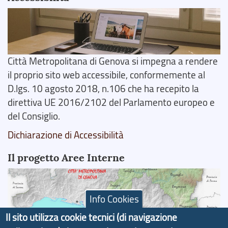
Città Metropolitana di Genova si impegna a rendere
il proprio sito web accessibile, conformemente al
D.lgs. 10 agosto 2018, n.106 che ha recepito la
direttiva UE 2016/2102 del Parlamento europeo e
del Consiglio.
Dichiarazione di Accessibilità
Il progetto Aree Interne
Info Cookies
Il sito utilizza cookie tecnici (di navigazione
Il portale di marketing territoriale e sviluppo locale