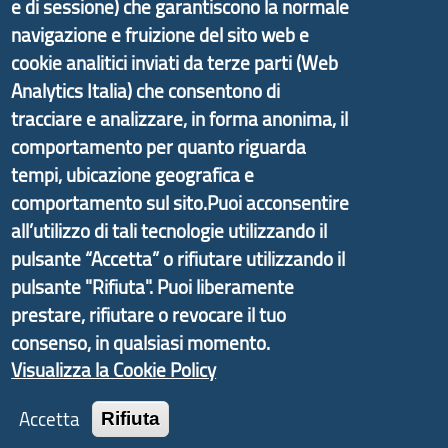
e di sessione) che garantiscono la normale
di Genova Città Metropolitana si è sviluppato a
navigazione e fruizione del sito web e
partire dal progetto nazionale Aree Interne
cookie analitici inviati da terze parti (Web
promosso dal Dipartimento per lo Sviluppo
Analytics Italia) che consentono di
Economico e finalizzato al rilancio socio-economico
tracciare e analizzare, in forma anonima, il
delle valli dell’entroterra. In particolare fornisce
comportamento per quanto riguarda
informazioni ed aggiornamenti sulla
Strategia
tempi, ubicazione geografica e
d'Area Antola-Tigullio
, in collaborazione con Regione
Liguria ed ANCI Liguria.
comportamento sul sito.Puoi acconsentire
all’utilizzo di tali tecnologie utilizzando il
pulsante “Accetta” o rifiutare utilizzando il
pulsante "Rifiuta". Puoi liberamente
Copyright © 2017 Città metropolitana di Genova |
prestare, rifiutare o revocare il tuo
CF: 80007350103
consenso, in qualsiasi momento.
Visualizza la Cookie Policy
Tecnologie e Accessibilità
Accetta
Privacy
Rifiuta